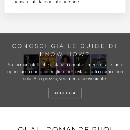
pensare: affidandoci alle persone.
SEMPLICE, VELOCE, TECNOLOGICA
LA MICRO
CONSULENZA PER
PRIVATI
CONOSCI GIÀ LE GUIDE DI
KNOW HOW?
NAVIGA
FAI LA TUA DOMANDA
Pratici manualetti che aiutano a orientarti meglio tra le tante
opportunità che puoi cogliere nella vita di tutti i giorni e non
solo. A un prezzo, veramente conveniente.
ACQUISTA
QUALI DOMANDE PUOI