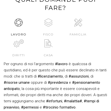
FARE?
LAVORO
FISCO
FAMIGLIA
DIRITTI
CASA
Per ognuno di noi l'argomento
#lavoro
è qualcosa di
quotidiano, ed è per questo che può essere declinato in tanti
modi: che si tratti di
#licenziamento
, di
#assunzioni
, di
#risorse umane
oppure di
#previdenza
e
#pensionamento
anticipato
, la cosa più importante è essere consapevoli e
informati, dei propri diritti ma anche dei propri doveri. A questi
temi aggiungiamo anche
#infortuni
,
#malattia#
,
#tempi di
preavviso
,
#permessi
e
#tirocinio formativo
.